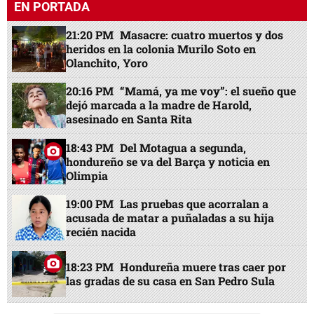
EN PORTADA
21:20 PM
Masacre: cuatro muertos y dos
heridos en la colonia Murilo Soto en
Olanchito, Yoro
20:16 PM
“Mamá, ya me voy”: el sueño que
dejó marcada a la madre de Harold,
asesinado en Santa Rita
18:43 PM
Del Motagua a segunda,
hondureño se va del Barça y noticia en
Olimpia
19:00 PM
Las pruebas que acorralan a
acusada de matar a puñaladas a su hija
recién nacida
18:23 PM
Hondureña muere tras caer por
las gradas de su casa en San Pedro Sula