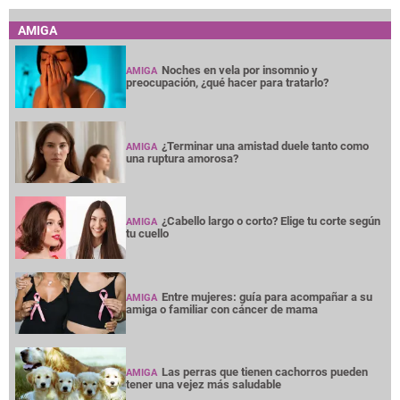
AMIGA
Noches en vela por insomnio y
AMIGA
preocupación, ¿qué hacer para tratarlo?
¿Terminar una amistad duele tanto como
AMIGA
una ruptura amorosa?
¿Cabello largo o corto? Elige tu corte según
AMIGA
tu cuello
Entre mujeres: guía para acompañar a su
AMIGA
amiga o familiar con cáncer de mama
Las perras que tienen cachorros pueden
AMIGA
tener una vejez más saludable