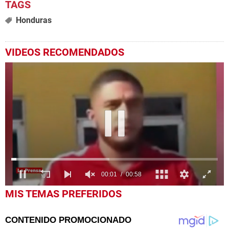
Honduras
VIDEOS RECOMENDADOS
0
MIS TEMAS PREFERIDOS
seconds
of
58
seconds