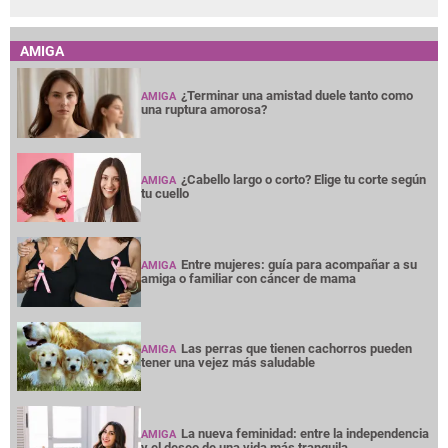
AMIGA
¿Terminar una amistad duele tanto como
AMIGA
una ruptura amorosa?
¿Cabello largo o corto? Elige tu corte según
AMIGA
tu cuello
Entre mujeres: guía para acompañar a su
AMIGA
amiga o familiar con cáncer de mama
Las perras que tienen cachorros pueden
AMIGA
tener una vejez más saludable
La nueva feminidad: entre la independencia
AMIGA
y el deseo de una vida más tranquila