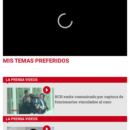
0
MIS TEMAS PREFERIDOS
seconds
of
1
minute,
LA PRENSA VIDEOS
45
seconds
BCH emite comunicado por captura de
funcionarios vinculados al caso
LA PRENSA VIDEOS