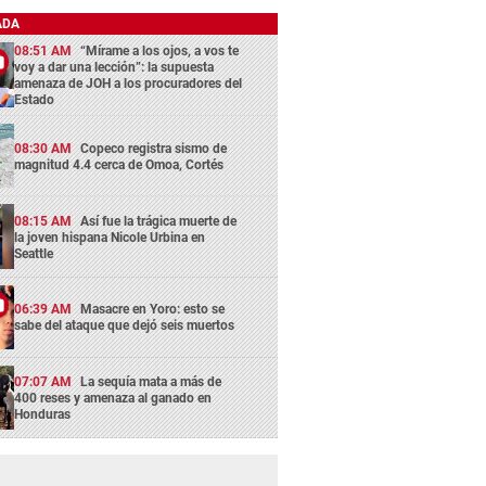
ADA
08:51 AM
“Mírame a los ojos, a vos te
voy a dar una lección”: la supuesta
amenaza de JOH a los procuradores del
Estado
08:30 AM
Copeco registra sismo de
magnitud 4.4 cerca de Omoa, Cortés
08:15 AM
Así fue la trágica muerte de
la joven hispana Nicole Urbina en
Seattle
06:39 AM
Masacre en Yoro: esto se
sabe del ataque que dejó seis muertos
07:07 AM
La sequía mata a más de
400 reses y amenaza al ganado en
Honduras