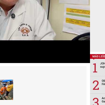
MÁS LEÍ
JOH
sup
Ol
FA
Ac
Ga