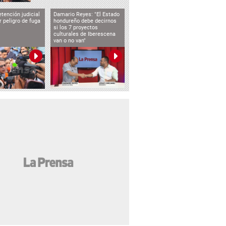
tención judicial
Damario Reyes: "El Estado
 peligro de fuga
hondureño debe decirnos
si los 7 proyectos
culturales de Iberescena
van o no van"