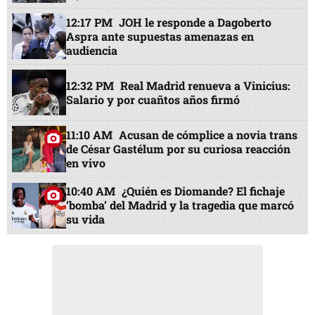
12:17 PM
JOH le responde a Dagoberto
Aspra ante supuestas amenazas en
audiencia
12:32 PM
Real Madrid renueva a Vinicius:
Salario y por cuañtos años firmó
11:10 AM
Acusan de cómplice a novia trans
de César Gastélum por su curiosa reacción
en vivo
10:40 AM
¿Quién es Diomande? El fichaje
‘bomba’ del Madrid y la tragedia que marcó
su vida