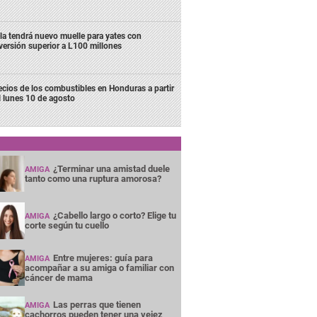
la tendrá nuevo muelle para yates con
versión superior a L100 millones
ecios de los combustibles en Honduras a partir
l lunes 10 de agosto
¿Terminar una amistad duele
AMIGA
tanto como una ruptura amorosa?
¿Cabello largo o corto? Elige tu
AMIGA
corte según tu cuello
Entre mujeres: guía para
AMIGA
acompañar a su amiga o familiar con
cáncer de mama
Las perras que tienen
AMIGA
cachorros pueden tener una vejez