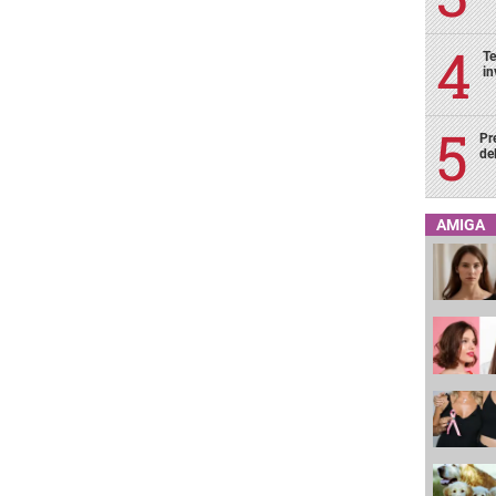
Te
in
Pr
de
AMIGA