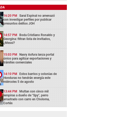
ADA
16:20 PM
Saraí Espinal no amenazó
con investigar perfiles por publicar
presuntos delitos JOH
14:57 PM
Boda Cristiano Ronaldo y
Georgina: filtran lista de invitados,
¿Messi?
15:03 PM
Nasry Asfura lanza portal
único para agilizar exportaciones y
trámites comerciales
14:10 PM
Estos barrios y colonias de
Honduras no tendrán energía este
miércoles 5 de agosto
13:44 PM
Multan con cinco mil
lempiras a dueño de "Spy", perro
arrastrado con carro en Choloma,
Cortés