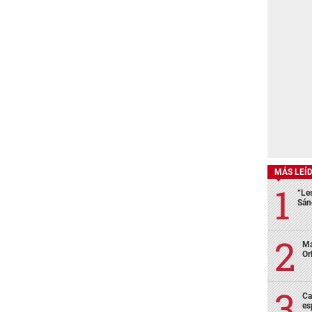
MÁS LEÍ
“Le
Sán
Ma
Or
Ca
es