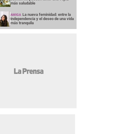
más saludable
La nueva feminidad: entre la
AMIGA
independencia y el deseo de una vida
más tranquila