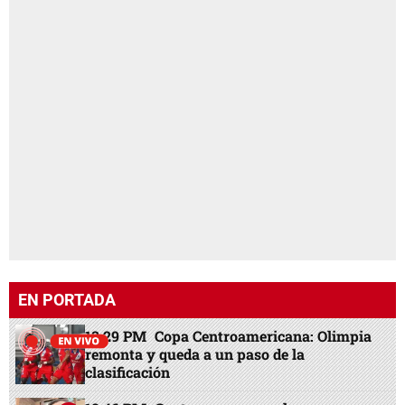
EN PORTADA
13:29 PM
Copa Centroamericana: Olimpia
remonta y queda a un paso de la
clasificación