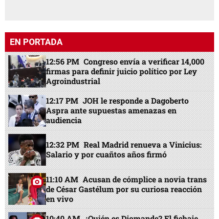
EN PORTADA
12:56 PM
Congreso envía a verificar 14,000
firmas para definir juicio político por Ley
Agroindustrial
12:17 PM
JOH le responde a Dagoberto
Aspra ante supuestas amenazas en
audiencia
12:32 PM
Real Madrid renueva a Vinicius:
Salario y por cuañtos años firmó
11:10 AM
Acusan de cómplice a novia trans
de César Gastélum por su curiosa reacción
en vivo
10:40 AM
¿Quién es Diomande? El fichaje