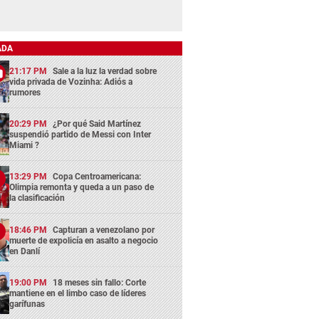
ADA
21:17 PM
Sale a la luz la verdad sobre
vida privada de Vozinha: Adiós a
rumores
20:29 PM
¿Por qué Said Martínez
suspendió partido de Messi con Inter
Miami ?
13:29 PM
Copa Centroamericana:
Olimpia remonta y queda a un paso de
la clasificación
18:46 PM
Capturan a venezolano por
muerte de expolicía en asalto a negocio
en Danlí
19:00 PM
18 meses sin fallo: Corte
mantiene en el limbo caso de líderes
garífunas