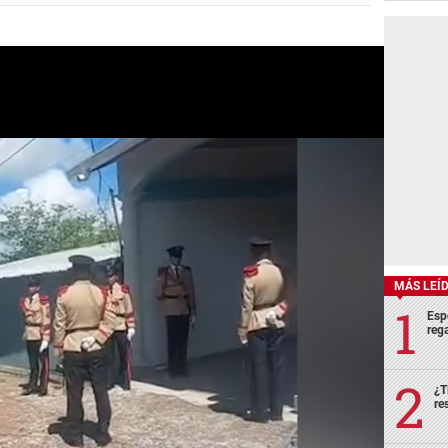
MÁS LEÍ
Esp
rega
¿T
re