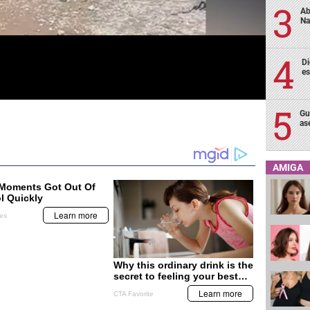
Ab
Na
Di
es
Gu
as
AMIGA