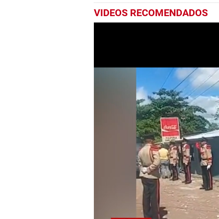
VIDEOS RECOMENDADOS
0
seconds
of