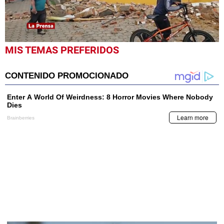
0
MIS TEMAS PREFERIDOS
seconds
of
1
minute,
21
seconds