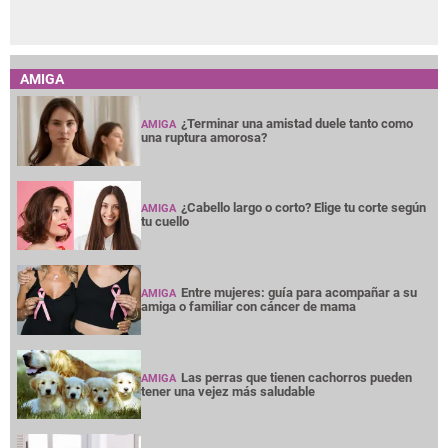
AMIGA
¿Terminar una amistad duele tanto como
AMIGA
una ruptura amorosa?
¿Cabello largo o corto? Elige tu corte según
AMIGA
tu cuello
Entre mujeres: guía para acompañar a su
AMIGA
amiga o familiar con cáncer de mama
Las perras que tienen cachorros pueden
AMIGA
tener una vejez más saludable