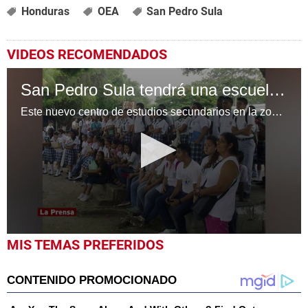
Honduras
OEA
San Pedro Sula
VIDEOS RECOMENDADOS
San Pedro Sula tendrá una escuela Normal Bilingüe
Este nuevo centro de estudios secundarios en la zona norte de Honduras abre la oportunidad nuevamente para todos aquellos jóvenes que están interesados en estudiar la carrera de Magisterio de Educación Básica Bilingüe para el I y II Ciclo.
0
MIS TEMAS PREFERIDOS
seconds
of
2
minutes,
0