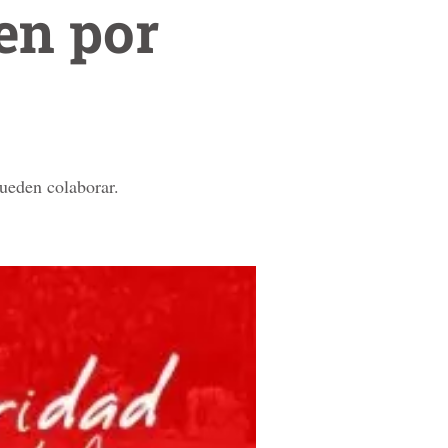
en por
ueden colaborar.