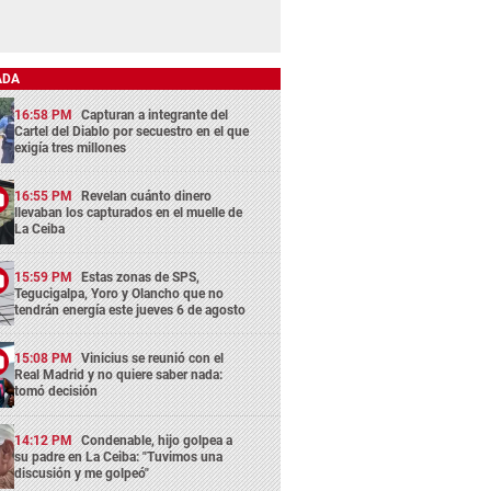
ADA
16:58 PM
Capturan a integrante del
Cartel del Diablo por secuestro en el que
exigía tres millones
16:55 PM
Revelan cuánto dinero
llevaban los capturados en el muelle de
La Ceiba
15:59 PM
Estas zonas de SPS,
Tegucigalpa, Yoro y Olancho que no
tendrán energía este jueves 6 de agosto
15:08 PM
Vinicius se reunió con el
Real Madrid y no quiere saber nada:
tomó decisión
14:12 PM
Condenable, hijo golpea a
su padre en La Ceiba: "Tuvimos una
discusión y me golpeó"