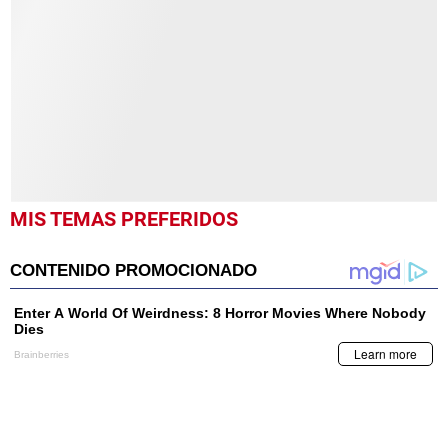
of
1
minute,
26
seconds
MIS TEMAS PREFERIDOS