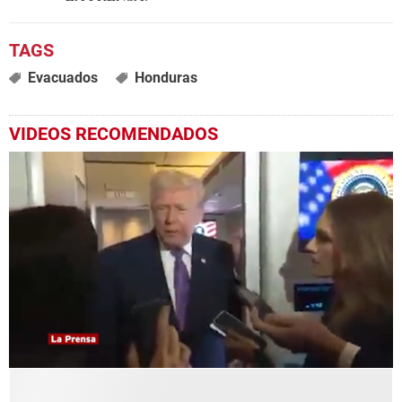
Evacuados
Honduras
VIDEOS RECOMENDADOS
0
seconds