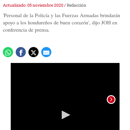
Actualizado: 05 noviembre 2020
/
Redacción
'Personal de la Policía y las Fuerzas Armadas brindarán
apoyo a los hondureños de buen corazón', dijo JOH en
conferencia de prensa.
0
seconds
of
17
minutes,
30
seconds