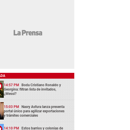
ADA
14:57 PM
Boda Cristiano Ronaldo y
Georgina: filtran lista de invitados,
¿Messi?
15:03 PM
Nasry Asfura lanza presenta
portal único para agilizar exportaciones
y trámites comerciales
14:10 PM
Estos barrios y colonias de