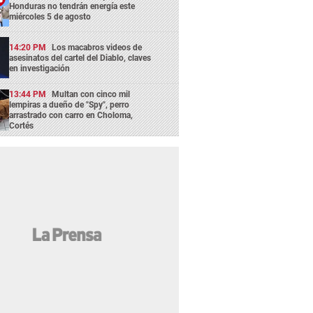
Honduras no tendrán energía este
miércoles 5 de agosto
14:20 PM
Los macabros videos de
asesinatos del cartel del Diablo, claves
en investigación
13:44 PM
Multan con cinco mil
lempiras a dueño de "Spy", perro
arrastrado con carro en Choloma,
Cortés