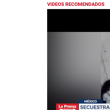
VIDEOS RECOMENDADOS
0
seconds
of