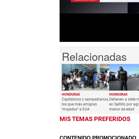
1
minute,
7
seconds
Volume
0%
HONDURAS
HONDURAS
Capitalinos y sampedranos,
Detienen a siete 
los que más emigran
en Saltillo por ag
'mojados” a EUA
menor de edad
MIS TEMAS PREFERIDOS