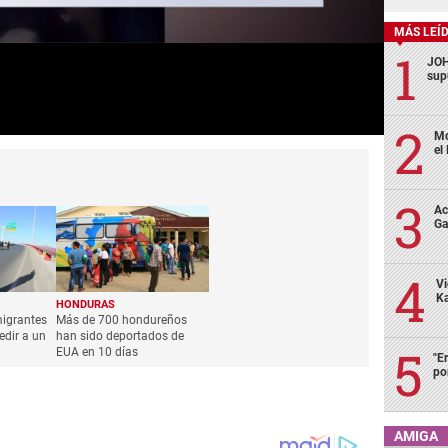
MÁS LEÍ
JOH
sup
Mo
el
Ac
Ga
Vi
Ka
HONDURAS
migrantes
Más de 700 hondureños
redir a un
han sido deportados de
EUA en 10 días
"E
po
AMIGA