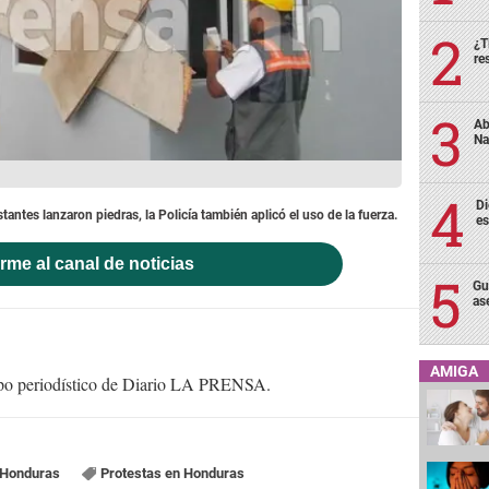
¿T
re
Ab
Na
Di
antes lanzaron piedras, la Policía también aplicó el uso de la fuerza.
es
rme al canal de noticias
Gu
as
AMIGA
uipo periodístico de Diario LA PRENSA.
 Honduras
Protestas en Honduras