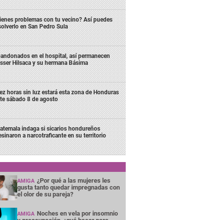
ienes problemas con tu vecino? Así puedes
solverlo en San Pedro Sula
andonados en el hospital, así permanecen
sser Hilsaca y su hermana Básima
ez horas sin luz estará esta zona de Honduras
te sábado 8 de agosto
atemala indaga si sicarios hondureños
esinaron a narcotraficante en su territorio
¿Por qué a las mujeres les
AMIGA
gusta tanto quedar impregnadas con
el olor de su pareja?
Noches en vela por insomnio
AMIGA