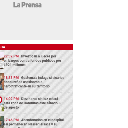
ADA
22:32 PM
Investigan a jueces por
embargos contra fondos públicos por
L921 millones
18:33 PM
Guatemala indaga si sicarios
hondureños asesinaron a
narcotraficante en su territorio
14:02 PM
Diez horas sin luz estará
esta zona de Honduras este sábado 8
de agosto
17:46 PM
Abandonados en el hospital,
así permanecen Nasser Hilsaca y su