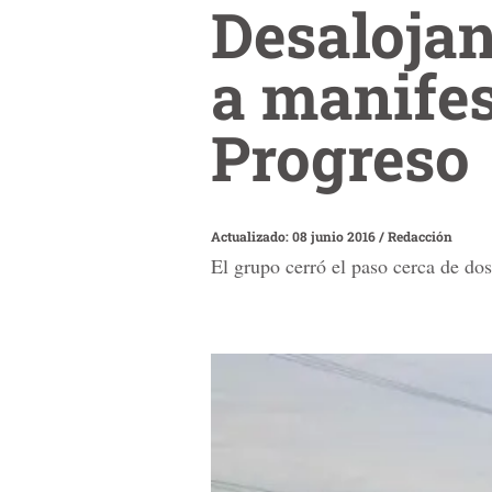
Desaloja
a manifes
Progreso
Actualizado: 08 junio 2016
/
Redacción
El grupo cerró el paso cerca de dos