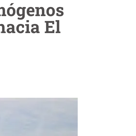
imógenos
hacia El