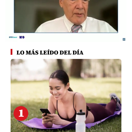
0
seconds
LO MÁS LEÍDO DEL DÍA
of
1
minute,
35
seconds
1