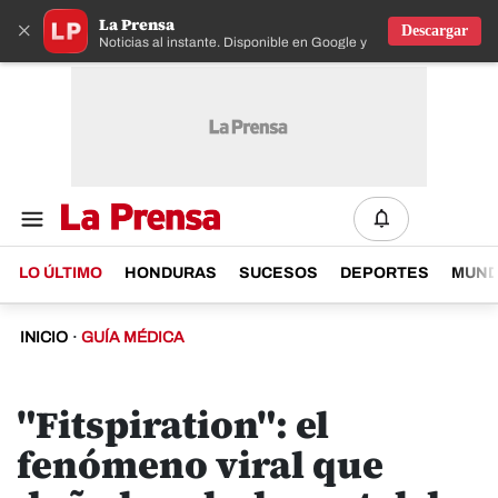
La Prensa
×
Descargar
Noticias al instante. Disponible en Google y IOS
LO ÚLTIMO
HONDURAS
SUCESOS
DEPORTES
MUN
INICIO
·
GUÍA MÉDICA
"Fitspiration": el
fenómeno viral que