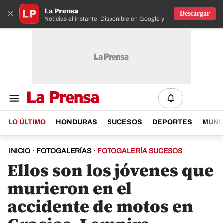
La Prensa
×
Descargar
Noticias al instante. Disponible en Google y IOS
LO ÚLTIMO
HONDURAS
SUCESOS
DEPORTES
MUN
INICIO
·
FOTOGALERÍAS
·
FOTOGALERÍA SUCESOS
Ellos son los jóvenes que
murieron en el
accidente de motos en