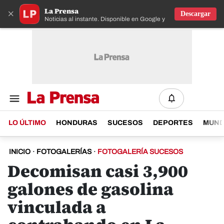
La Prensa
×
Descargar
Noticias al instante. Disponible en Google y IOS
LO ÚLTIMO
HONDURAS
SUCESOS
DEPORTES
MUN
INICIO
·
FOTOGALERÍAS
·
FOTOGALERÍA SUCESOS
Decomisan casi 3,900
galones de gasolina
vinculada a