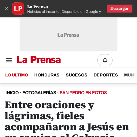
La Prensa
×
Descargar
Noticias al instante. Disponible en Google y IOS
LO ÚLTIMO
HONDURAS
SUCESOS
DEPORTES
MUN
INICIO
·
FOTOGALERÍAS
·
SAN PEDRO EN FOTOS
Entre oraciones y
lágrimas, fieles
acompañaron a Jesús en