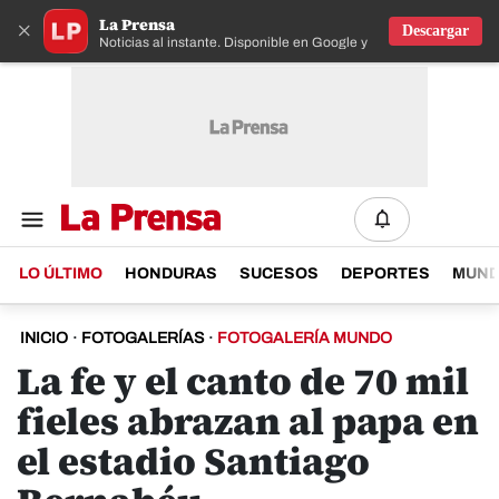
La Prensa
×
Descargar
Noticias al instante. Disponible en Google y IOS
LO ÚLTIMO
HONDURAS
SUCESOS
DEPORTES
MUN
INICIO
·
FOTOGALERÍAS
·
FOTOGALERÍA MUNDO
La fe y el canto de 70 mil
fieles abrazan al papa en
el estadio Santiago