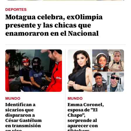
DEPORTES
Motagua celebra, exOlimpia
presente y las chicas que
enamoraron en el Nacional
MUNDO
MUNDO
Identifican a
Emma Coronel,
sicarios que
esposa de "El
dispararon a
Chapo",
César Gastélum
sorprende al
en transmisión
aparecer con
en vivo
tiktokers