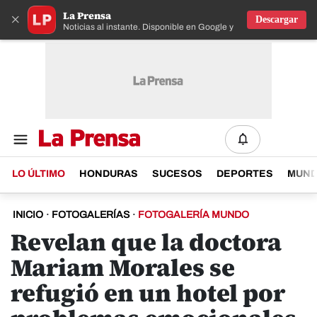
La Prensa
×
Descargar
Noticias al instante. Disponible en Google y IOS
LO ÚLTIMO
HONDURAS
SUCESOS
DEPORTES
MUN
INICIO
·
FOTOGALERÍAS
·
FOTOGALERÍA MUNDO
Revelan que la doctora
Mariam Morales se
refugió en un hotel por