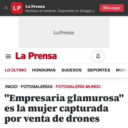
La Prensa
×
Descargar
Noticias al instante. Disponible en Google y IOS
LO ÚLTIMO
HONDURAS
SUCESOS
DEPORTES
MUN
INICIO
·
FOTOGALERÍAS
·
FOTOGALERÍA MUNDO
"Empresaria glamurosa"
es la mujer capturada
por venta de drones