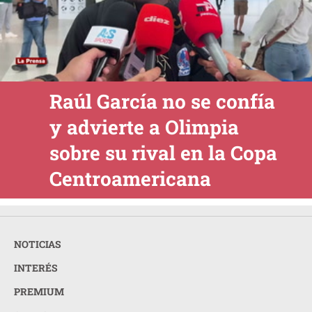
Raúl García no se confía
y advierte a Olimpia
sobre su rival en la Copa
Centroamericana
NOTICIAS
INTERÉS
PREMIUM