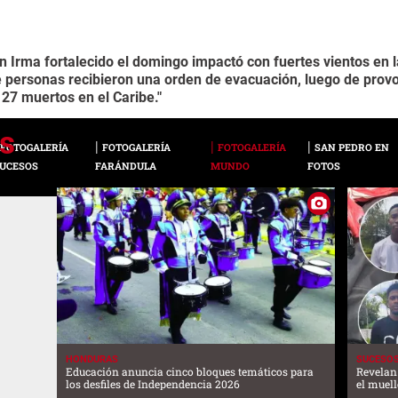
n Irma fortalecido el domingo impactó con fuertes vientos en la
e personas recibieron una orden de evacuación, luego de provo
 27 muertos en el Caribe."
FOTOGALERÍA
FOTOGALERÍA
FOTOGALERÍA
SAN PEDRO EN
UCESOS
FARÁNDULA
MUNDO
FOTOS
HONDURAS
SUCESO
Educación anuncia cinco bloques temáticos para
Revelan
los desfiles de Independencia 2026
el muell