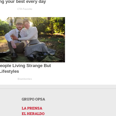
ing your best every day
CTA Favorite
eople Living Strange But
ifestyles
Brainberries
GRUPO OPSA
LA PRENSA
EL HERALDO