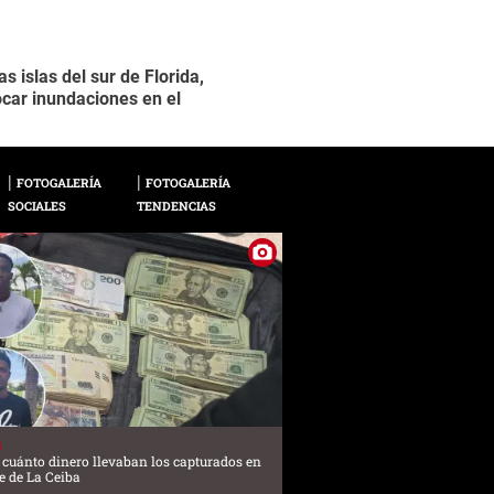
s islas del sur de Florida,
"El ojo del ciclón, a
2 / 10
car inundaciones en el
km/h, y se dirige a 
(NHC) estadounidens
FOTOGALERÍA
FOTOGALERÍA
SOCIALES
TENDENCIAS
S
 cuánto dinero llevaban los capturados en
e de La Ceiba