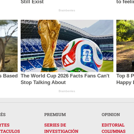
Still Exist
to feel
Brainberries
s Based
The World Cup 2026 Facts Fans Can't
Top 8 P
Stop Talking About
Happy L
Brainberries
RÉS
PREMIUM
OPINION
RTES
SERIES DE
EDITORIAL
CTACULOS
INVESTIGACIÓN
COLUMNAS