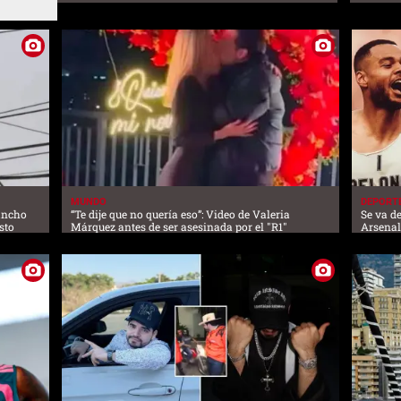
MUNDO
DEPORT
lancho
“Te dije que no quería eso”: Video de Valeria
Se va de
sto
Márquez antes de ser asesinada por el "R1"
Arsena