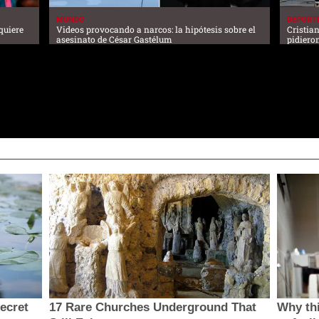
MUNDO
DEPORT
quiere
Videos provocando a narcos: la hipótesis sobre el
Cristia
asesinato de César Gastélum
pidiero
secret
17 Rare Churches Underground That
Why thi