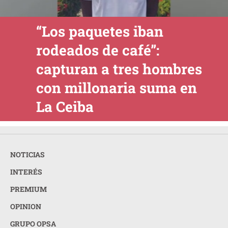
“Los paquetes iban
rodeados de café”:
capturan a tres hombres
con millonaria suma en
La Ceiba
NOTICIAS
INTERÉS
PREMIUM
OPINION
GRUPO OPSA