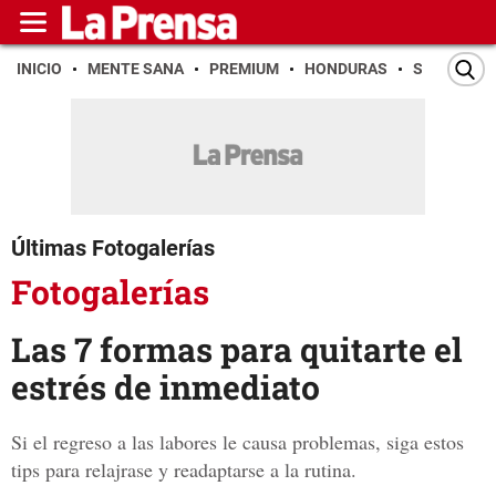
INICIO
MENTE SANA
PREMIUM
HONDURAS
SAN PEDR
Últimas Fotogalerías
Fotogalerías
Las 7 formas para quitarte el
estrés de inmediato
Si el regreso a las labores le causa problemas, siga estos
tips para relajrase y readaptarse a la rutina.