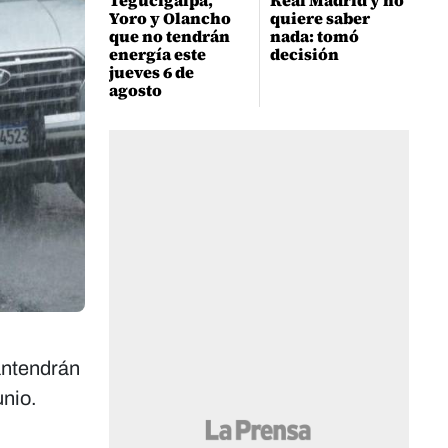
Tegucigalpa,
Real Madrid y no
Yoro y Olancho
quiere saber
que no tendrán
nada: tomó
energía este
decisión
jueves 6 de
agosto
antendrán
unio.