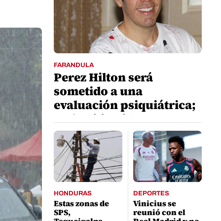
FARANDULA
Perez Hilton será
sometido a una
evaluación psiquiátrica;
su familia pide respeto
HONDURAS
DEPORTES
Estas zonas de
Vinicius se
SPS,
reunió con el