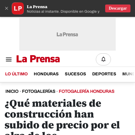
La Prensa
×
Descargar
Noticias al instante. Disponible en Google y IOS
LO ÚLTIMO
HONDURAS
SUCESOS
DEPORTES
MUN
INICIO
·
FOTOGALERÍAS
·
FOTOGALERÍA HONDURAS
¿Qué materiales de
construcción han
subido de precio por el