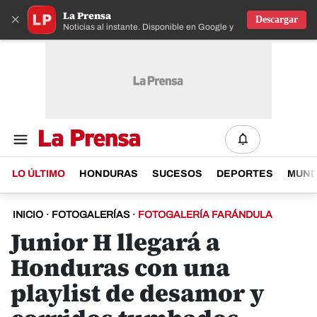
La Prensa
×
Descargar
Noticias al instante. Disponible en Google y IOS
LO ÚLTIMO
HONDURAS
SUCESOS
DEPORTES
MUN
INICIO
·
FOTOGALERÍAS
·
FOTOGALERÍA FARÁNDULA
Junior H llegará a
Honduras con una
playlist de desamor y