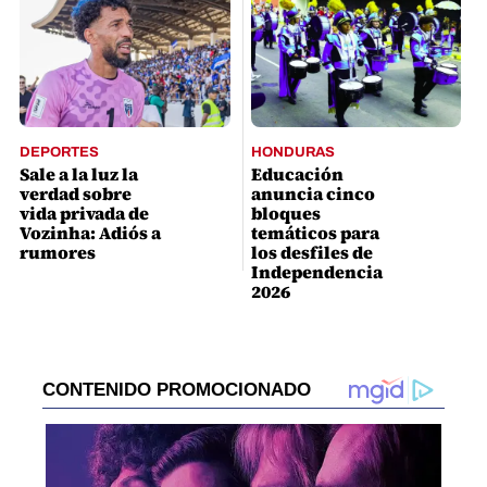
DEPORTES
HONDURAS
Sale a la luz la
Educación
verdad sobre
anuncia cinco
vida privada de
bloques
Vozinha: Adiós a
temáticos para
rumores
los desfiles de
Independencia
2026