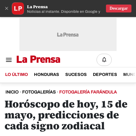
La Prensa
×
Descargar
Noticias al instante. Disponible en Google y IOS
LO ÚLTIMO
HONDURAS
SUCESOS
DEPORTES
MUN
INICIO
·
FOTOGALERÍAS
·
FOTOGALERÍA FARÁNDULA
Horóscopo de hoy, 15 de
mayo, predicciones de
cada signo zodiacal