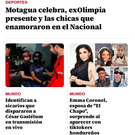
DEPORTES
Motagua celebra, exOlimpia
presente y las chicas que
enamoraron en el Nacional
MUNDO
MUNDO
Identifican a
Emma Coronel,
sicarios que
esposa de "El
dispararon a
Chapo",
César Gastélum
sorprende al
en transmisión
aparecer con
en vivo
tiktokers
hondureños