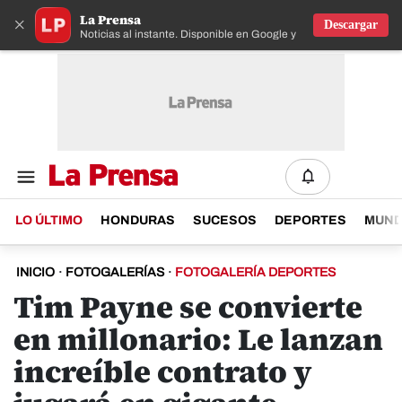
La Prensa
×
Descargar
Noticias al instante. Disponible en Google y IOS
LO ÚLTIMO
HONDURAS
SUCESOS
DEPORTES
MUN
INICIO
·
FOTOGALERÍAS
·
FOTOGALERÍA DEPORTES
Tim Payne se convierte
en millonario: Le lanzan
increíble contrato y