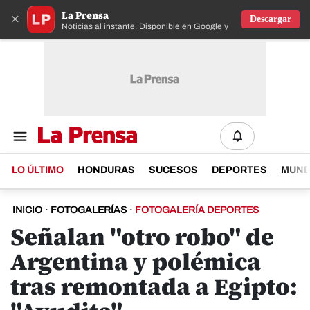
La Prensa
×
Descargar
Noticias al instante. Disponible en Google y IOS
LO ÚLTIMO
HONDURAS
SUCESOS
DEPORTES
MUN
INICIO
·
FOTOGALERÍAS
·
FOTOGALERÍA DEPORTES
Señalan "otro robo" de
Argentina y polémica
tras remontada a Egipto: