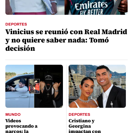
DEPORTES
Vinicius se reunió con Real Madrid
y no quiere saber nada: Tomó
decisión
MUNDO
DEPORTES
Videos
Cristiano y
provocando a
Georgina
narcos: la
impactan con