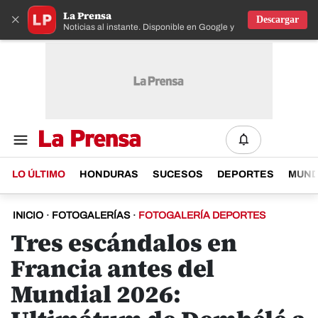
La Prensa
×
Descargar
Noticias al instante. Disponible en Google y IOS
LO ÚLTIMO
HONDURAS
SUCESOS
DEPORTES
MUN
INICIO
·
FOTOGALERÍAS
·
FOTOGALERÍA DEPORTES
Tres escándalos en
Francia antes del
Mundial 2026: