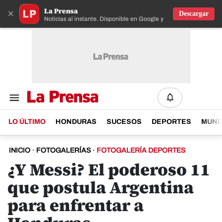
La Prensa
×
Descargar
Noticias al instante. Disponible en Google y IOS
LO ÚLTIMO
HONDURAS
SUCESOS
DEPORTES
MUN
INICIO
·
FOTOGALERÍAS
·
FOTOGALERÍA DEPORTES
¿Y Messi? El poderoso 11
que postula Argentina
para enfrentar a