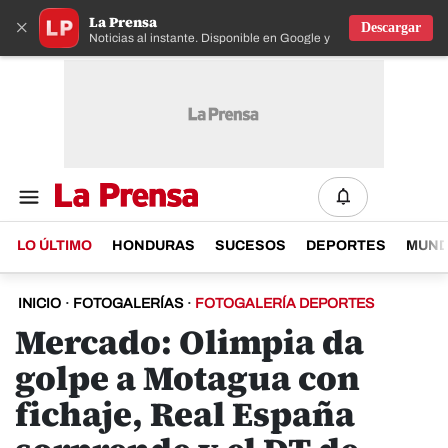
La Prensa
×
Descargar
Noticias al instante. Disponible en Google y IOS
LO ÚLTIMO
HONDURAS
SUCESOS
DEPORTES
MUN
INICIO
·
FOTOGALERÍAS
·
FOTOGALERÍA DEPORTES
Mercado: Olimpia da
golpe a Motagua con
fichaje, Real España