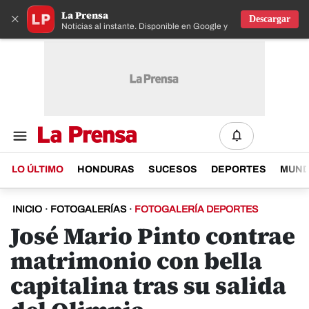
La Prensa
×
Descargar
Noticias al instante. Disponible en Google y IOS
LO ÚLTIMO
HONDURAS
SUCESOS
DEPORTES
MUN
INICIO
·
FOTOGALERÍAS
·
FOTOGALERÍA DEPORTES
José Mario Pinto contrae
matrimonio con bella
capitalina tras su salida