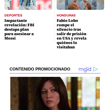
DEPORTES
HONDURAS
Impactante
Fabio Lobo
revelación: FBI
rompe el
destapa plan
silencio tras
para asesinar a
salir de prisión
Messi
en USA y revela
quiénes lo
visitaban