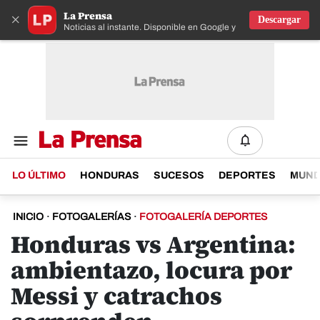
La Prensa
×
Descargar
Noticias al instante. Disponible en Google y IOS
LO ÚLTIMO
HONDURAS
SUCESOS
DEPORTES
MUN
INICIO
·
FOTOGALERÍAS
·
FOTOGALERÍA DEPORTES
Honduras vs Argentina:
ambientazo, locura por
Messi y catrachos