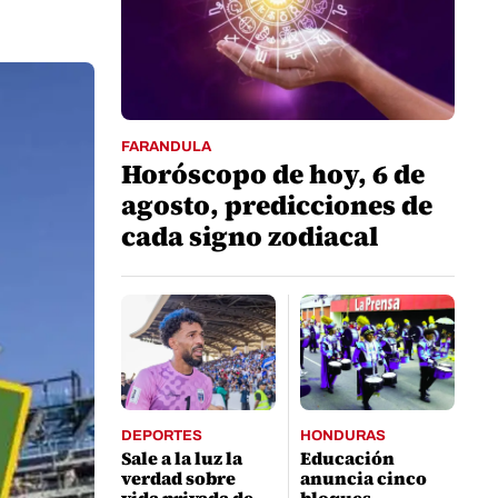
FARANDULA
Horóscopo de hoy, 6 de
agosto, predicciones de
cada signo zodiacal
DEPORTES
HONDURAS
Sale a la luz la
Educación
verdad sobre
anuncia cinco