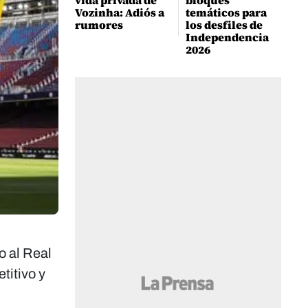
vida privada de
bloques
Vozinha: Adiós a
temáticos para
rumores
los desfiles de
Independencia
2026
o al Real
titivo y