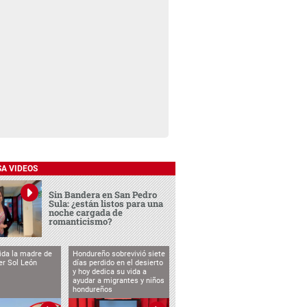
SA VIDEOS
Sin Bandera en San Pedro
Sula: ¿están listos para una
noche cargada de
romanticismo?
vida la madre de
Hondureño sobrevivió siete
cer Sol León
días perdido en el desierto
y hoy dedica su vida a
ayudar a migrantes y niños
hondureños