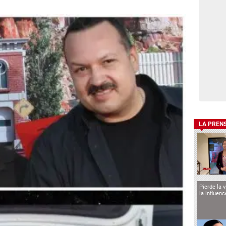
LA PREN
Pierde la 
la influen