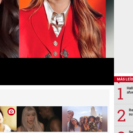
MÁS LEÍ
Hal
afu
Re
su
Se