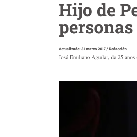
Hijo de P
personas
Actualizado: 31 marzo 2017
/
Redacción
José Emiliano Aguilar, de 25 años 