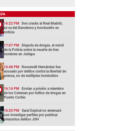
ADA
16:22 PM
Dos cracks al Real Madrid,
se va del Barcelona y hondureño es
noticia
17:07 PM
Disputa de drogas, el móvil
de la Policía sobre la muerte de tres
hombres en Jutiapa
16:48 PM
Roosevelt Hernández fue
acusado por delitos contra la libertad de
prensa, no de múltiples homicidios
16:14 PM
Envían a prisión a miembro
de los Coleman por tráfico de drogas en
Puerto Cortés
16:20 PM
Saraí Espinal no amenazó
con investigar perfiles por publicar
presuntos delitos JOH