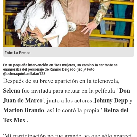
Foto: La Prensa
En su pequeña intervención en 'Dos mujeres, un camino' la cantante se
enamoraba del personaje de Ramiro Delgado (izq.)/ Foto
@selenaquintanillafan123
Después de su breve aparición en la telenovela,
Selena
Don
fue invitada para actuar en la película '
Juan de Marco
Johnny Depp
', junto a los actores
y
Marlon Brando
Reina del
, así lo contó la propia '
Tex Mex
'.
'Mi participación no fue grande, ya que sólo aparecí