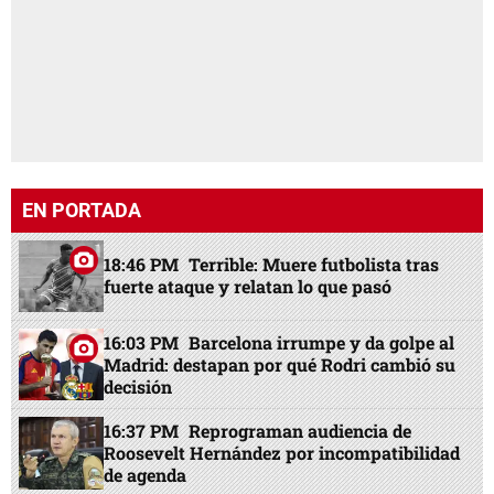
EN PORTADA
18:46 PM
Terrible: Muere futbolista tras
fuerte ataque y relatan lo que pasó
16:03 PM
Barcelona irrumpe y da golpe al
Madrid: destapan por qué Rodri cambió su
decisión
16:37 PM
Reprograman audiencia de
Roosevelt Hernández por incompatibilidad
de agenda