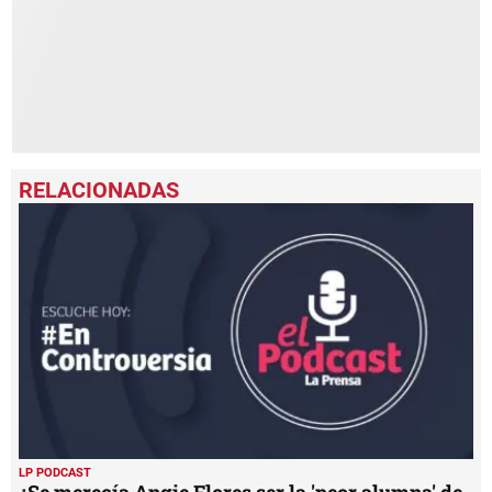
seconds
LP PODCAST