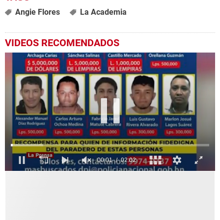
Angie Flores
La Academia
VIDEOS RECOMENDADOS
0
seconds
of
2
minutes,
2