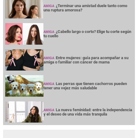
¿Terminar una amistad duele tanto como
AMIGA
una ruptura amorosa?
¿Cabello largo o corto? Elige tu corte según
AMIGA
tu cuello
Entre mujeres: guía para acompañar a su
AMIGA
amiga o familiar con cáncer de mama
Las perras que tienen cachorros pueden
AMIGA
tener una vejez más saludable
La nueva feminidad: entre la independencia
AMIGA
y el deseo de una vida más tranquila