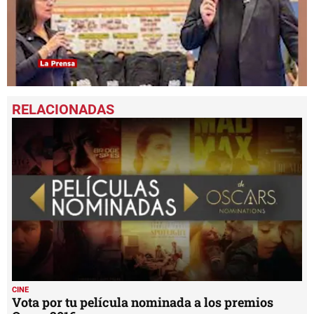
0
seconds
of
51
seconds
CINE
Vota por tu película nominada a los premios