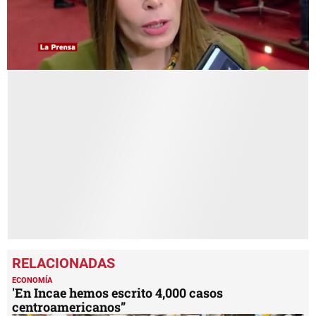
0
seconds
of
4
minutes,
27
seconds
ECONOMÍA
'En Incae hemos escrito 4,000 casos
centroamericanos”