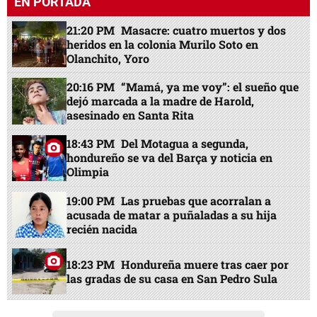
EN PORTADA
21:20 PM
Masacre: cuatro muertos y dos
heridos en la colonia Murilo Soto en
Olanchito, Yoro
20:16 PM
“Mamá, ya me voy”: el sueño que
dejó marcada a la madre de Harold,
asesinado en Santa Rita
18:43 PM
Del Motagua a segunda,
hondureño se va del Barça y noticia en
Olimpia
19:00 PM
Las pruebas que acorralan a
acusada de matar a puñaladas a su hija
recién nacida
18:23 PM
Hondureña muere tras caer por
las gradas de su casa en San Pedro Sula