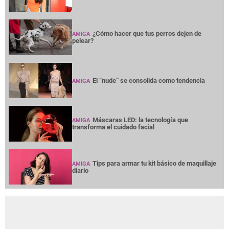
¿Cómo hacer que tus perros dejen de
AMIGA
pelear?
El “nude” se consolida como tendencia
AMIGA
Máscaras LED: la tecnología que
AMIGA
transforma el cuidado facial
Tips para armar tu kit básico de maquillaje
AMIGA
diario