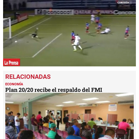
0
seconds
of
1
ECONOMÍA
minute,
Plan 20/20 recibe el respaldo del FMI
22
seconds