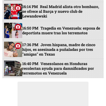
16:14 PM
Real Madrid alista otro bombazo,
se ofrece al Barça y nuevo club de
Lewandowski
16:50 PM
Tragedia en Venezuela: esposa de
deportista muere tras los terremotos
17:36 PM
Joven hispana, madre de cinco
hijos, es asesinada a puñaladas por tres
"amigas" en Texas
16:40 PM
Venezolanos en Honduras
recolectan ayuda para damnificados por
terremotos en Venezuela