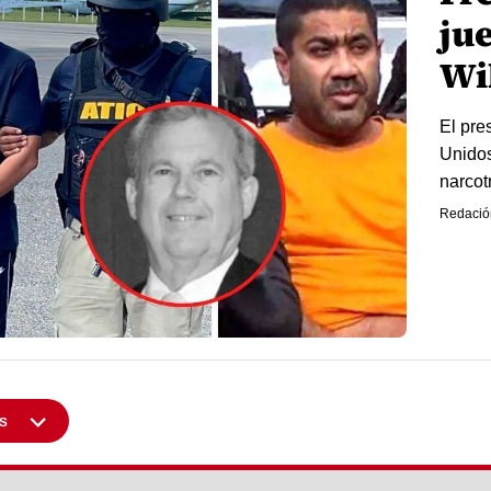
ju
Wi
El pre
Unidos
narcotr
Redació
s