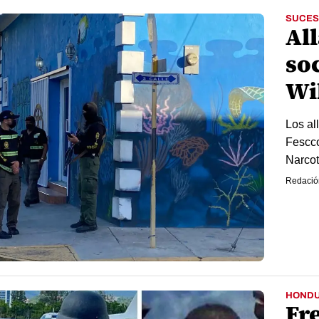
SUCES
Al
so
Wi
Los al
Fescco
Narcot
Redació
HOND
Fr