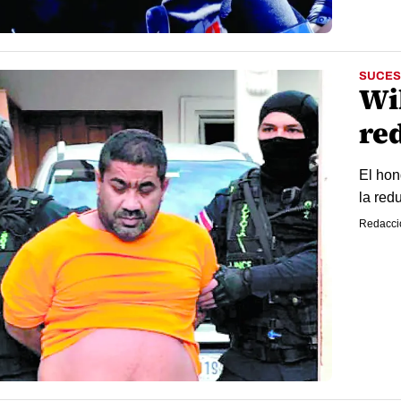
SUCES
Wi
re
El hon
la red
Redacci