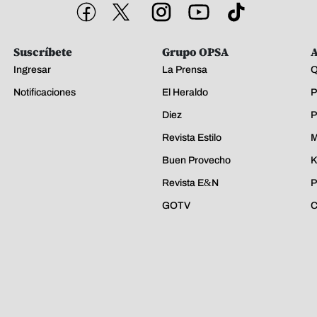
Suscríbete
Grupo OPSA
A
Ingresar
La Prensa
Q
Notificaciones
El Heraldo
P
Diez
P
Revista Estilo
M
Buen Provecho
K
Revista E&N
P
GOTV
C