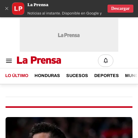
La Prensa
×
Descargar
Noticias al instante. Disponible en Google y IOS
LO ÚLTIMO
HONDURAS
SUCESOS
DEPORTES
MUN