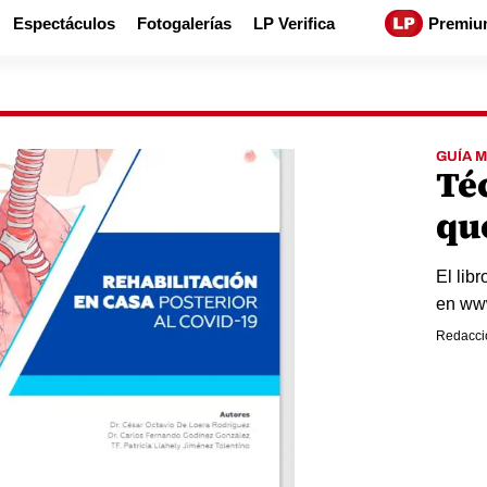
Espectáculos
Fotogalerías
LP Verifica
Premiu
GUÍA 
Té
qu
El lib
en www
Redacci