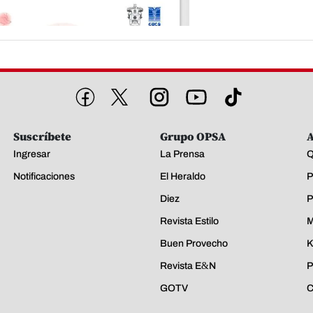
Suscríbete
Grupo OPSA
A
Ingresar
La Prensa
Q
Notificaciones
El Heraldo
P
Diez
P
Revista Estilo
M
Buen Provecho
K
Revista E&N
P
GOTV
C