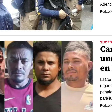
Agenci
Redacci
SUCES
Car
un
en
El Con
organi
penale
para lu
Redacci