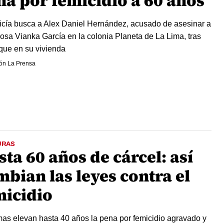
na por femicidio a 60 años
icía busca a Alex Daniel Hernández, acusado de asesinar a
osa Vianka García en la colonia Planeta de La Lima, tras
que en su vivienda
ón La Prensa
URAS
ta 60 años de cárcel: así
bian las leyes contra el
micidio
as elevan hasta 40 años la pena por femicidio agravado y