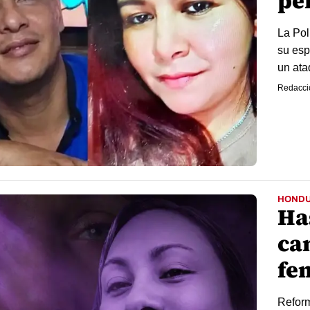
pe
La Pol
su esp
un ata
Redacci
HOND
Has
cam
fe
Reform