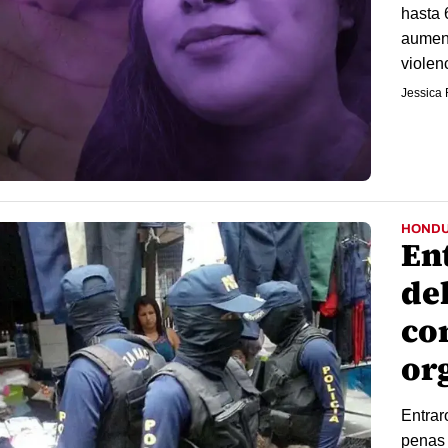
hasta 
aument
violenc
Jessica 
HOND
En
de
co
or
Entrar
penas 