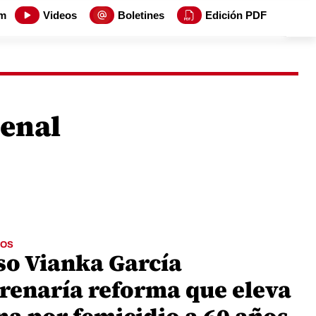
m
Videos
Boletines
Edición PDF
enal
OS
so Vianka García
trenaría reforma que eleva