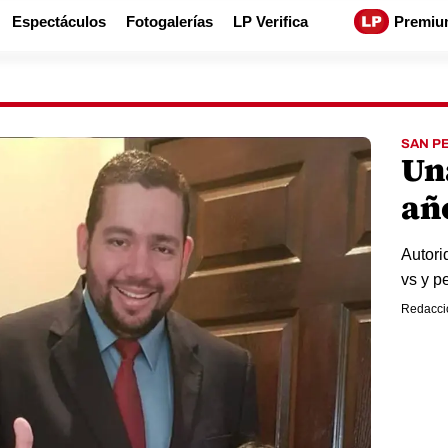
Espectáculos
Fotogalerías
LP Verifica
Premiu
SAN P
Un
añ
Autori
vs y p
Redacci