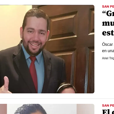
SAN P
“G
mu
es
Óscar 
en una
Ariel Tr
SAN P
El 