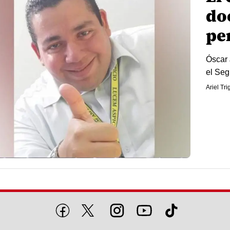
do
pe
Óscar 
el Seg
Ariel Tr