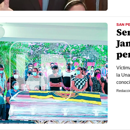
SAN P
Se
Ja
pe
Víctim
la Una
conoci
Redacci