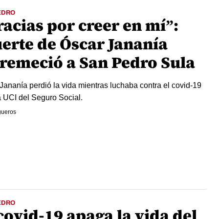
EDRO
racias por creer en mí”:
erte de Óscar Jananía
tremeció a San Pedro Sula
Jananía perdió la vida mientras luchaba contra el covid-19
 UCI del Seguro Social.
igueros
EDRO
covid-19 apaga la vida del